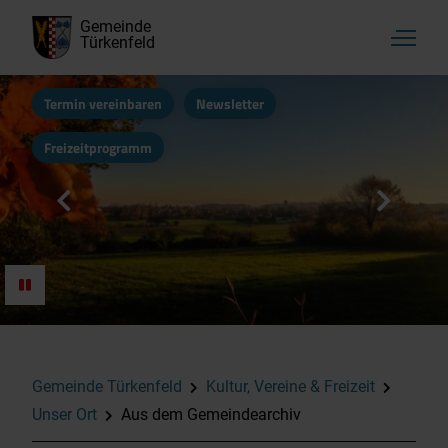
Gemeinde
Türkenfeld
Termin vereinbaren
Newsletter
Freizeitprogramm
Kultur, Vereine & Freizeit
Unser Ort
Vereine
Gemeinde Türkenfeld
Kultur, Vereine & Freizeit
Kirchen
Unser Ort
Aus dem Gemeindearchiv