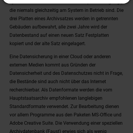
synchron auf drei verschiedenen Festplatten abgelegt,
die niemals gleichzeitig am System in Betrieb sind. Die
drei Platten eines Archivsatzes werden in getrennten
Gebäuden aufbewahrt, alle zwei Jahre wird der
Datenbestand auf einen neuen Satz Festplatten
kopiert und der alte Satz eingelagert.
Eine Datensicherung in einer Cloud oder anderen
externen Medien kommt aus Gründen der
Datensicherheit und des Datenschutzes nicht in Frage,
die Bestände sind auch nicht über das Internet
recherchierbar. Als Datenformate werden die vom
Hauptstaatsarchiv empfohlenen langlebigen
Standardformate verwendet. Zur Bearbeitung dienen
vor allem Programme aus den Paketen MS-Office und
Adobe Creative Suite. Die Verwendung einer speziellen
Archivdatenbank (Faust) erwies sich als wenig