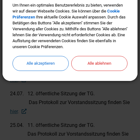
Gemeinderat zur Planung der Bahnhofstraße
Um Ihnen ein optimales Benutzererlebnis zu bieten, verwenden
Um Ihnen ein optimales Benutzererlebnis zu bieten, verwenden
wir auf dieser Webseite Cookies. Sie können über die
wir auf dieser Webseite Cookies. Sie können über die
Cookie
Cookie
2017
Präferenzen
Präferenzen
Ihre aktuelle Cookie Auswahl anpassen. Durch das
Ihre aktuelle Cookie Auswahl anpassen. Durch das
Betätigen des Buttons "Alle akzeptieren" stimmen Sie der
Betätigen des Buttons "Alle akzeptieren" stimmen Sie der
Verwendung aller Cookies zu. Mithilfe des Buttons "Alle ablehnen"
Verwendung aller Cookies zu. Mithilfe des Buttons "Alle ablehnen"
05.12. Gemeinsame nichtöffentliche Fachsitzung
lehnen Sie der Verwendung nicht erforderlicher Cookies ab. Eine
lehnen Sie der Verwendung nicht erforderlicher Cookies ab. Eine
von TG und
Auflistung der verwendeten Cookies finden Sie ebenfalls in
Auflistung der verwendeten Cookies finden Sie ebenfalls in
unseren Cookie Präferenzen.
unseren Cookie Präferenzen.
Gemeinderat zur Planung der Bahnhofstraße
23.10. 13. öffentliche Sitzung der TG.
Alle akzeptieren
Alle akzeptieren
Alle ablehnen
Alle ablehnen
Das Protokoll zur Vorstandssitzung finden Sie
hier
.
24.07. 12. öffentliche Sitzung der TG.
Das Protokoll zur Vorstandssitzung finden Sie
hier
.
25.04. 11. öffentliche Sitzung der TG.
Das Protokoll zur Vorstandssitzung finden Sie