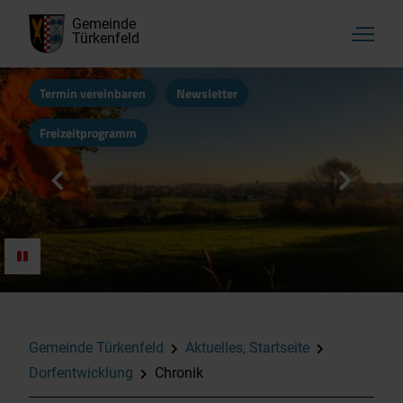
Gemeinde
Türkenfeld
Termin vereinbaren
Newsletter
Freizeitprogramm
Aktuelles, Startseite
Amtliche Bekanntmachungen
Grundstücksangebote
Gemeinde Türkenfeld
Aktuelles, Startseite
Schäden-Melden
Dorfentwicklung
Chronik