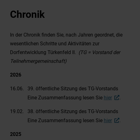
Veranstaltungskalender
Chronik
Stellenausschreibung
In der Chronik finden Sie, nach Jahren geordnet, die
Dorfentwicklung
wesentlichen Schritte und Aktivitäten zur
Dorfentwicklung Türkenfeld II.
(TG = Vorstand der
Mitteilungsblatt
Teilnehmergemeinschaft)
2026
Wahlen
16.06. 39. öffentliche Sitzung des TG-Vorstands
Bauleitplanung / FNP
Eine Zusammenfassung lesen Sie
hier
.
19.02. 38. öffentliche Sitzung des TG-Vorstands
S-Bahn, Bus, FLEXlinie aktuell
Eine Zusammenfassung lesen Sie
hier
.
Hochwasser – Check
2025