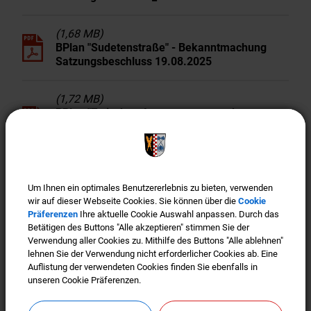
(1,68 MB)
BPlan "Sudetenstraße" - Bekanntmachung
Satzungsbeschluss 19.08.2025
(1,72 MB)
BPlan "Zwischen Ammerseestr. und
Germanenstr." - Bekanntmachung
Satzungsbeschluss 19.08.2025
(1,68 MB)
Um Ihnen ein optimales Benutzererlebnis zu bieten, verwenden
Um Ihnen ein optimales Benutzererlebnis zu bieten, verwenden
BPlan "Zwischen Donauschwabenstr. und
wir auf dieser Webseite Cookies. Sie können über die
wir auf dieser Webseite Cookies. Sie können über die
Cookie
Cookie
Richard-Wagner-Str." - Bekanntmachung
Präferenzen
Präferenzen
Ihre aktuelle Cookie Auswahl anpassen. Durch das
Ihre aktuelle Cookie Auswahl anpassen. Durch das
Satzungsbeschluss 19.08.2025
Betätigen des Buttons "Alle akzeptieren" stimmen Sie der
Betätigen des Buttons "Alle akzeptieren" stimmen Sie der
Verwendung aller Cookies zu. Mithilfe des Buttons "Alle ablehnen"
Verwendung aller Cookies zu. Mithilfe des Buttons "Alle ablehnen"
lehnen Sie der Verwendung nicht erforderlicher Cookies ab. Eine
lehnen Sie der Verwendung nicht erforderlicher Cookies ab. Eine
(1,09 MB)
Auflistung der verwendeten Cookies finden Sie ebenfalls in
Auflistung der verwendeten Cookies finden Sie ebenfalls in
Bekanntmachung Aufstellungsbeschluss
unseren Cookie Präferenzen.
unseren Cookie Präferenzen.
Batteriespeicher Türkenfeld
Umspannwerk_unterschriebe.pdf