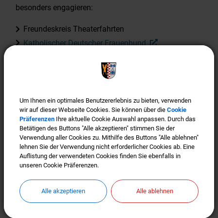
besonders engagieren:
Freundeskreis Theaterfahrten
Katholischer Deutscher Frauenbund
Mittagessen-Lieferservice
Nachbarschaftshilfe
Ökumenischer Sozialdienst
VdK
Um Ihnen ein optimales Benutzererlebnis zu bieten, verwenden
Um Ihnen ein optimales Benutzererlebnis zu bieten, verwenden
wir auf dieser Webseite Cookies. Sie können über die
wir auf dieser Webseite Cookies. Sie können über die
Cookie
Cookie
Präferenzen
Präferenzen
Ihre aktuelle Cookie Auswahl anpassen. Durch das
Ihre aktuelle Cookie Auswahl anpassen. Durch das
Betätigen des Buttons "Alle akzeptieren" stimmen Sie der
Betätigen des Buttons "Alle akzeptieren" stimmen Sie der
Verwendung aller Cookies zu. Mithilfe des Buttons "Alle ablehnen"
Verwendung aller Cookies zu. Mithilfe des Buttons "Alle ablehnen"
lehnen Sie der Verwendung nicht erforderlicher Cookies ab. Eine
lehnen Sie der Verwendung nicht erforderlicher Cookies ab. Eine
Auflistung der verwendeten Cookies finden Sie ebenfalls in
Auflistung der verwendeten Cookies finden Sie ebenfalls in
unseren Cookie Präferenzen.
unseren Cookie Präferenzen.
Alle akzeptieren
Alle akzeptieren
Alle ablehnen
Alle ablehnen