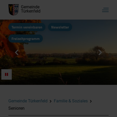
Gemeinde
Türkenfeld
Termin vereinbaren
Newsletter
Freizeitprogramm
Aktuelles, Startseite
Rathaus & Bürgerservice
Kultur, Vereine & Freizeit
Gemeinde Türkenfeld
Familie & Soziales
Senioren
Familie & Soziales