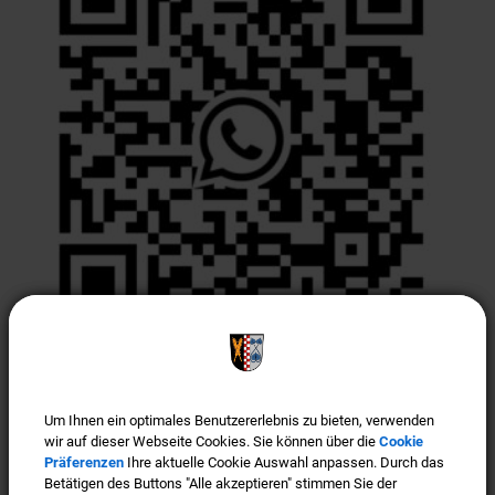
Türkenfeld ist "Gigabit-Region"
Um Ihnen ein optimales Benutzererlebnis zu bieten, verwenden
Um Ihnen ein optimales Benutzererlebnis zu bieten, verwenden
wir auf dieser Webseite Cookies. Sie können über die
wir auf dieser Webseite Cookies. Sie können über die
Cookie
Cookie
Präferenzen
Präferenzen
Ihre aktuelle Cookie Auswahl anpassen. Durch das
Ihre aktuelle Cookie Auswahl anpassen. Durch das
Betätigen des Buttons "Alle akzeptieren" stimmen Sie der
Betätigen des Buttons "Alle akzeptieren" stimmen Sie der