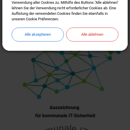
Verwendung aller Cookies zu. Mithilfe des Buttons "Alle ablehnen"
Verwendung aller Cookies zu. Mithilfe des Buttons "Alle ablehnen"
lehnen Sie der Verwendung nicht erforderlicher Cookies ab. Eine
lehnen Sie der Verwendung nicht erforderlicher Cookies ab. Eine
Auflistung der verwendeten Cookies finden Sie ebenfalls in
Auflistung der verwendeten Cookies finden Sie ebenfalls in
unseren Cookie Präferenzen.
unseren Cookie Präferenzen.
Alle akzeptieren
Alle akzeptieren
Alle ablehnen
Alle ablehnen
Auszeichnung
für kommunale IT-Sicherheit