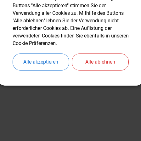
Buttons "Alle akzeptieren" stimmen Sie der
Buttons "Alle akzeptieren" stimmen Sie der
 Gemeinde Türkenfeld sucht immer wieder
Verwendung aller Cookies zu. Mithilfe des Buttons
Verwendung aller Cookies zu. Mithilfe des Buttons
nigungsteam in Schule, Kindergärten, Ra
"Alle ablehnen" lehnen Sie der Verwendung nicht
"Alle ablehnen" lehnen Sie der Verwendung nicht
erforderlicher Cookies ab. Eine Auflistung der
erforderlicher Cookies ab. Eine Auflistung der
Stellenausschreibung finden Sie
hier.
verwendeten Cookies finden Sie ebenfalls in unseren
verwendeten Cookies finden Sie ebenfalls in unseren
Cookie Präferenzen.
Cookie Präferenzen.
Alle akzeptieren
Alle akzeptieren
Alle ablehnen
Alle ablehnen