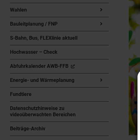
Wahlen
Bauleitplanung / FNP
S-Bahn, Bus, FLEXlinie aktuell
Hochwasser – Check
Abfuhrkalender AWB-FFB
Energie- und Wärmeplanung
Fundtiere
Datenschutzhinweise zu
videoüberwachten Bereichen
Beiträge-Archiv