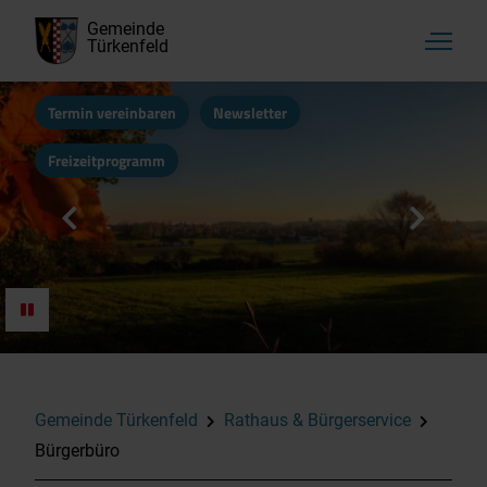
Gemeinde
Türkenfeld
Termin vereinbaren
Newsletter
Freizeitprogramm
Aktuelles, Startseite
Rathaus & Bürgerservice
Kultur, Vereine & Freizeit
Gemeinde Türkenfeld
Rathaus & Bürgerservice
Bürgerbüro
Familie & Soziales