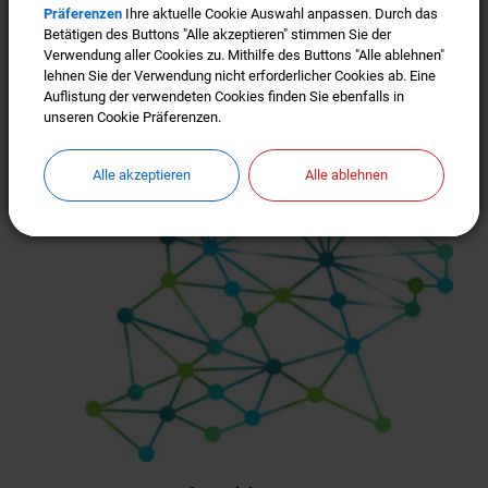
Präferenzen
Präferenzen
Ihre aktuelle Cookie Auswahl anpassen. Durch das
Ihre aktuelle Cookie Auswahl anpassen. Durch das
Betätigen des Buttons "Alle akzeptieren" stimmen Sie der
Betätigen des Buttons "Alle akzeptieren" stimmen Sie der
Verwendung aller Cookies zu. Mithilfe des Buttons "Alle ablehnen"
Verwendung aller Cookies zu. Mithilfe des Buttons "Alle ablehnen"
lehnen Sie der Verwendung nicht erforderlicher Cookies ab. Eine
lehnen Sie der Verwendung nicht erforderlicher Cookies ab. Eine
Auflistung der verwendeten Cookies finden Sie ebenfalls in
Auflistung der verwendeten Cookies finden Sie ebenfalls in
unseren Cookie Präferenzen.
unseren Cookie Präferenzen.
Alle akzeptieren
Alle akzeptieren
Alle ablehnen
Alle ablehnen