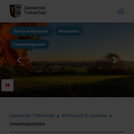
Gemeinde
Türkenfeld
Termin vereinbaren
Newsletter
Freizeitprogramm
Aktuelles, Startseite
Rathaus & Bürgerservice
Kultur, Vereine & Freizeit
Gemeinde Türkenfeld
Wirtschaft & Gewerbe
Gewerbebetriebe
Familie & Soziales