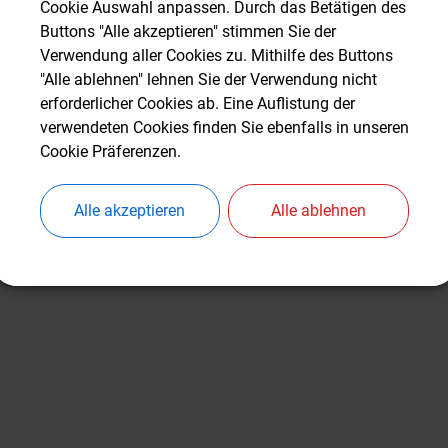
en Sie eine kleine Broschüre mit den wichtigsten Informationen 
Cookie Auswahl anpassen. Durch das Betätigen des
Cookie Auswahl anpassen. Durch das Betätigen des
Buttons "Alle akzeptieren" stimmen Sie der
Buttons "Alle akzeptieren" stimmen Sie der
d zum Herunterladen.
Verwendung aller Cookies zu. Mithilfe des Buttons
Verwendung aller Cookies zu. Mithilfe des Buttons
"Alle ablehnen" lehnen Sie der Verwendung nicht
"Alle ablehnen" lehnen Sie der Verwendung nicht
43,72 KB)
erforderlicher Cookies ab. Eine Auflistung der
erforderlicher Cookies ab. Eine Auflistung der
rgerinformation - Stand 2025.pdf
verwendeten Cookies finden Sie ebenfalls in unseren
verwendeten Cookies finden Sie ebenfalls in unseren
Cookie Präferenzen.
Cookie Präferenzen.
Alle akzeptieren
Alle akzeptieren
Alle ablehnen
Alle ablehnen