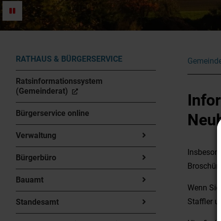
RATHAUS & BÜRGERSERVICE
Gemeinde
Ratsinformationssystem
(Gemeinderat)
Info
Bürgerservice online
Neub
Verwaltung
Insbesond
Bürgerbüro
Broschür
Bauamt
Wenn Sie 
Staffler 
Standesamt