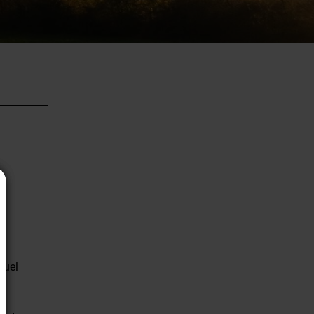
en
t.
nuel