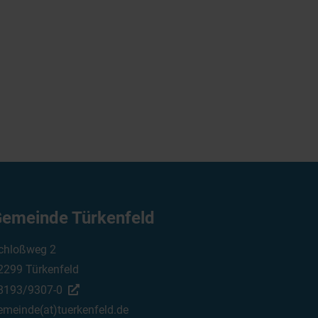
emeinde Türkenfeld
chloßweg 2
2299 Türkenfeld
8193/9307-0
emeinde(at)tuerkenfeld.de