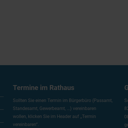
Termine im Rathaus
G
Sollten Sie einen Termin im Bürgerbüro (Passamt,
S
Standesamt, Gewerbeamt, …) vereinbaren
8
wollen, klicken Sie im Header auf „Termin
0
vereinbaren“.
g