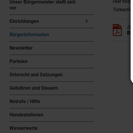
Hier find
Unser Bürgermeister stellt sich
vor
Türkenfel
Einrichtungen
(6
Bü
Bürgerinformation
Newsletter
Parteien
Ortsrecht und Satzungen
Gebühren und Steuern
Notrufe / Hilfe
Hundestationen
Wasserwerte