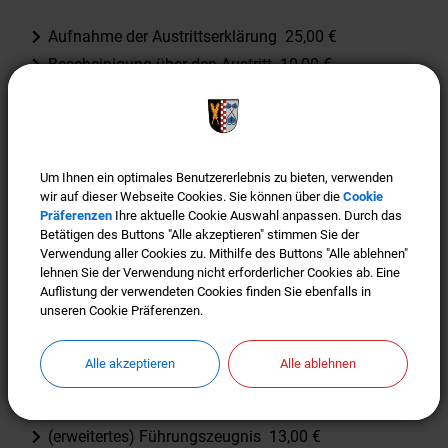
Aufnahme der Austrittserklärung 25,00 €
Bescheinigung über den Austritt 10,00 €
Namensrechtliche Erklärungen
Neusortierung Vornamen 30,00 €
Um Ihnen ein optimales Benutzererlebnis zu bieten, verwenden
Um Ihnen ein optimales Benutzererlebnis zu bieten, verwenden
Nachträgliche Bestimmung Ehename 30,00 €
wir auf dieser Webseite Cookies. Sie können über die
wir auf dieser Webseite Cookies. Sie können über die
Cookie
Cookie
Wiederannahme eines früheren Namens 30,00 €
Präferenzen
Präferenzen
Ihre aktuelle Cookie Auswahl anpassen. Durch das
Ihre aktuelle Cookie Auswahl anpassen. Durch das
Betätigen des Buttons "Alle akzeptieren" stimmen Sie der
Betätigen des Buttons "Alle akzeptieren" stimmen Sie der
Bescheinigung über die Namensführung 12,00 €
Verwendung aller Cookies zu. Mithilfe des Buttons "Alle ablehnen"
Verwendung aller Cookies zu. Mithilfe des Buttons "Alle ablehnen"
lehnen Sie der Verwendung nicht erforderlicher Cookies ab. Eine
lehnen Sie der Verwendung nicht erforderlicher Cookies ab. Eine
Einwohnermeldeamt
Auflistung der verwendeten Cookies finden Sie ebenfalls in
Auflistung der verwendeten Cookies finden Sie ebenfalls in
unseren Cookie Präferenzen.
unseren Cookie Präferenzen.
Anmeldung/ Ummeldung gebührenfrei
(erweiterte) Meldebescheinigung 5,00 €
Alle akzeptieren
Alle akzeptieren
Alle ablehnen
Alle ablehnen
Lebensbescheinigung 5,00 €
Beglaubigung 10,00 €
(erweitertes) Führungszeugnis 13,00 €