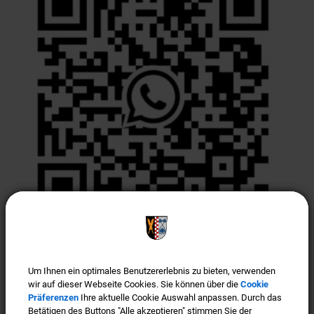
Türkenfeld ist "Gigabit-Region"
Um Ihnen ein optimales Benutzererlebnis zu bieten, verwenden
Um Ihnen ein optimales Benutzererlebnis zu bieten, verwenden
wir auf dieser Webseite Cookies. Sie können über die
wir auf dieser Webseite Cookies. Sie können über die
Cookie
Cookie
Präferenzen
Präferenzen
Ihre aktuelle Cookie Auswahl anpassen. Durch das
Ihre aktuelle Cookie Auswahl anpassen. Durch das
Betätigen des Buttons "Alle akzeptieren" stimmen Sie der
Betätigen des Buttons "Alle akzeptieren" stimmen Sie der