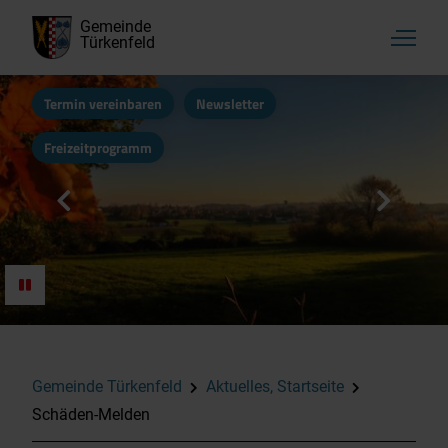
Gemeinde
Türkenfeld
Termin vereinbaren
Newsletter
Freizeitprogramm
Aktuelles, Startseite
Rathaus & Bürgerservice
Kultur, Vereine & Freizeit
Gemeinde Türkenfeld
Aktuelles, Startseite
Schäden-Melden
Familie & Soziales