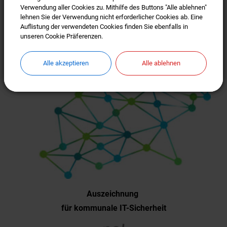
Verwendung aller Cookies zu. Mithilfe des Buttons "Alle ablehnen"
Verwendung aller Cookies zu. Mithilfe des Buttons "Alle ablehnen"
lehnen Sie der Verwendung nicht erforderlicher Cookies ab. Eine
lehnen Sie der Verwendung nicht erforderlicher Cookies ab. Eine
Auflistung der verwendeten Cookies finden Sie ebenfalls in
Auflistung der verwendeten Cookies finden Sie ebenfalls in
unseren Cookie Präferenzen.
unseren Cookie Präferenzen.
Alle akzeptieren
Alle akzeptieren
Alle ablehnen
Alle ablehnen
Auszeichnung
für kommunale IT-Sicherheit