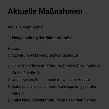
Veranstaltungskalender
Aktuelle Maßnahmen
Stellenausschreibung
Aktuelle Maßnahmen
Dorfentwicklung
1. Neugestaltung der Bahnhofstraße
Mitteilungsblatt
Anlass
Ortszentrum wirkt wie Durchgangsstraße
Wahlen
Hoher Parkdruck im Zentrum (Bereich Drexl-Schloss-
Kirche-Friedhof)
Bauleitplanung / FNP
Ungeregeltes Parken auch im weiteren Verlauf
Keine oder viel zu schmale Gehwege im gesamten
S-Bahn, Bus, FLEXlinie aktuell
Verlauf
Keine klare Verkehrsführung im gesamten Verlauf
Hochwasser – Check