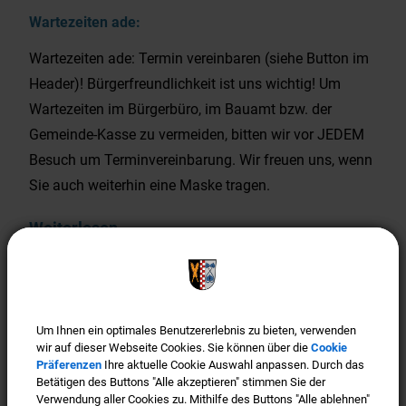
Wartezeiten ade:
Wartezeiten ade: Termin vereinbaren (siehe Button im
Header)! Bürgerfreundlichkeit ist uns wichtig! Um
Wartezeiten im Bürgerbüro, im Bauamt bzw. der
Gemeinde-Kasse zu vermeiden, bitten wir vor JEDEM
Besuch um Terminvereinbarung. Wir freuen uns, wenn
Sie auch weiterhin eine Maske tragen.
Weiterlesen
Offizieller WhatsApp Kanal der
Gemeinde Türkenfeld
Um Ihnen ein optimales Benutzererlebnis zu bieten, verwenden
Um Ihnen ein optimales Benutzererlebnis zu bieten, verwenden
wir auf dieser Webseite Cookies. Sie können über die
wir auf dieser Webseite Cookies. Sie können über die
Cookie
Cookie
Präferenzen
Präferenzen
Ihre aktuelle Cookie Auswahl anpassen. Durch das
Ihre aktuelle Cookie Auswahl anpassen. Durch das
Betätigen des Buttons "Alle akzeptieren" stimmen Sie der
Betätigen des Buttons "Alle akzeptieren" stimmen Sie der
Verwendung aller Cookies zu. Mithilfe des Buttons "Alle ablehnen"
Verwendung aller Cookies zu. Mithilfe des Buttons "Alle ablehnen"