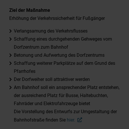
Abfuhrkalender AWB-FFB
Ziel der Maßnahme
Erhöhung der Verkehrssicherheit für Fußgänger
Energie- und Wärmeplanung
Verlangsamung des Verkehrsflusses
Schaffung eines durchgehenden Gehweges vom
Fundtiere
Dorfzentrum zum Bahnhof
Betonung und Aufwertung des Dorfzentrums
Datenschutzhinweise zu
Schaffung weiterer Parkplätze auf dem Grund des
videoüberwachten Bereichen
Pfarrhofes
Der Dorfweiher soll attraktiver werden
Am Bahnhof soll ein ansprechender Platz entstehen,
Beiträge-Archiv
der ausreichend Platz für Busse, Haltebuchten,
Fahrräder und Elektrofahrzeuge bietet
Die Vorstellung des Entwurfs zur Umgestaltung der
Bahnhofstraße finden Sie
hier.