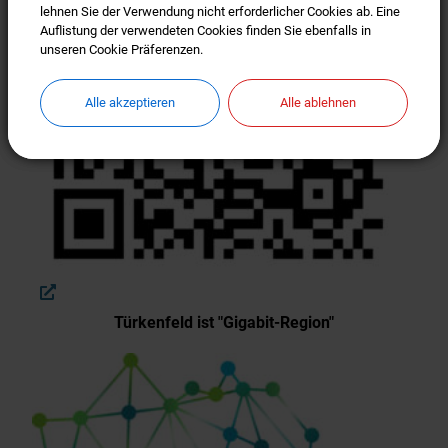
lehnen Sie der Verwendung nicht erforderlicher Cookies ab. Eine
lehnen Sie der Verwendung nicht erforderlicher Cookies ab. Eine
Auflistung der verwendeten Cookies finden Sie ebenfalls in
Auflistung der verwendeten Cookies finden Sie ebenfalls in
unseren Cookie Präferenzen.
unseren Cookie Präferenzen.
Alle akzeptieren
Alle akzeptieren
Alle ablehnen
Alle ablehnen
Türkenfeld ist "Gigabit-Region"