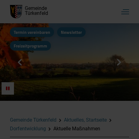
Gemeinde
Türkenfeld
Termin vereinbaren
Newsletter
Freizeitprogramm
Aktuelles, Startseite
Amtliche Bekanntmachungen
Grundstücksangebote
Gemeinde Türkenfeld
Aktuelles, Startseite
Schäden-Melden
Dorfentwicklung
Aktuelle Maßnahmen