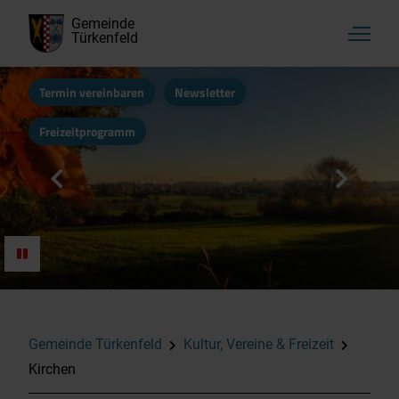
Gemeinde
Türkenfeld
Termin vereinbaren
Newsletter
Freizeitprogramm
Aktuelles, Startseite
Rathaus & Bürgerservice
Kultur, Vereine & Freizeit
Gemeinde Türkenfeld
Kultur, Vereine & Freizeit
Kirchen
Familie & Soziales