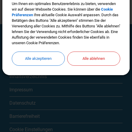
Um Ihnen ein optimales Benutzererlebnis zu bieten, verwenden
Um Ihnen ein optimales Benutzererlebnis zu bieten, verwenden
wir auf dieser Webseite Cookies. Sie können über die
wir auf dieser Webseite Cookies. Sie können über die
Cookie
Cookie
Präferenzen
Präferenzen
Ihre aktuelle Cookie Auswahl anpassen. Durch das
Ihre aktuelle Cookie Auswahl anpassen. Durch das
Betätigen des Buttons "Alle akzeptieren" stimmen Sie der
Betätigen des Buttons "Alle akzeptieren" stimmen Sie der
Verwendung aller Cookies zu. Mithilfe des Buttons "Alle ablehnen"
Verwendung aller Cookies zu. Mithilfe des Buttons "Alle ablehnen"
lehnen Sie der Verwendung nicht erforderlicher Cookies ab. Eine
lehnen Sie der Verwendung nicht erforderlicher Cookies ab. Eine
Auflistung der verwendeten Cookies finden Sie ebenfalls in
Auflistung der verwendeten Cookies finden Sie ebenfalls in
unseren Cookie Präferenzen.
unseren Cookie Präferenzen.
Mehr entdecken
Alle akzeptieren
Alle akzeptieren
Alle ablehnen
Alle ablehnen
Kontakt
Inhaltsverzeichnis
Impressum
Datenschutz
Barrierefreiheit
Cookie Einstellungen