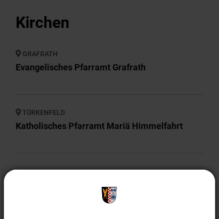
Wirtschaft & Gewerbe
Kirchen
EnergieMonitor
GRAFRATH
Evangelisches Pfarramt Grafrath
TÜRKENFELD
Katholisches Pfarramt Mariä Himmelfahrt