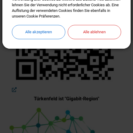
lehnen Sie der Verwendung nicht erforderlicher Cookies ab. Eine
lehnen Sie der Verwendung nicht erforderlicher Cookies ab. Eine
Auflistung der verwendeten Cookies finden Sie ebenfalls in
Auflistung der verwendeten Cookies finden Sie ebenfalls in
unseren Cookie Präferenzen.
unseren Cookie Präferenzen.
Alle akzeptieren
Alle akzeptieren
Alle ablehnen
Alle ablehnen
Türkenfeld ist "Gigabit-Region"