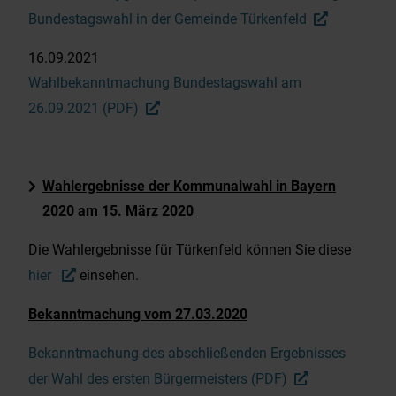
Bundestagswahl in der Gemeinde Türkenfeld
Abfuhrkalender AWB-FFB
16.09.2021
Wahlbekanntmachung Bundestagswahl am
Energie- und Wärmeplanung
26.09.2021 (PDF)
Fundtiere
Wahlergebnisse der Kommunalwahl in Bayern
Datenschutzhinweise zu
2020 am 15. März 2020
videoüberwachten Bereichen
Die Wahlergebnisse für Türkenfeld können Sie diese
Beiträge-Archiv
hier
einsehen.
Bekanntmachung vom 27.03.2020
Bekanntmachung des abschließenden Ergebnisses
der Wahl des ersten Bürgermeisters (PDF)