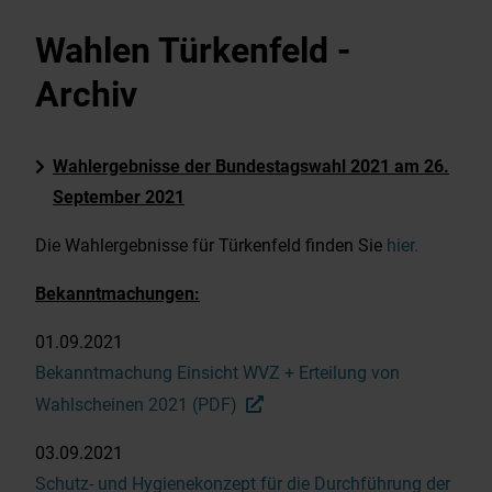
Veranstaltungskalender
Wahlen Türkenfeld -
Stellenausschreibung
Archiv
Dorfentwicklung
Wahlergebnisse der Bundestagswahl 2021 am 26.
September 2021
Mitteilungsblatt
Die Wahlergebnisse für Türkenfeld finden Sie
hier.
Wahlen
Bekanntmachungen:
Bauleitplanung / FNP
01.09.2021
Bekanntmachung Einsicht WVZ + Erteilung von
S-Bahn, Bus, FLEXlinie aktuell
Wahlscheinen 2021 (PDF)
03.09.2021
Hochwasser – Check
Schutz- und Hygienekonzept für die Durchführung der