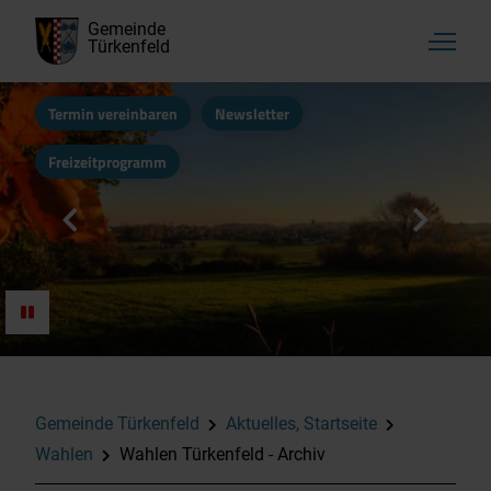
Gemeinde
Türkenfeld
Termin vereinbaren
Newsletter
Freizeitprogramm
Aktuelles, Startseite
Amtliche Bekanntmachungen
Grundstücksangebote
Gemeinde Türkenfeld
Aktuelles, Startseite
Schäden-Melden
Wahlen
Wahlen Türkenfeld - Archiv