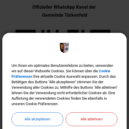
Offizieller WhatsApp Kanal der
Gemeinde Türkenfeld
Um Ihnen ein optimales Benutzererlebnis zu bieten, verwenden
Um Ihnen ein optimales Benutzererlebnis zu bieten, verwenden
wir auf dieser Webseite Cookies. Sie können über die
wir auf dieser Webseite Cookies. Sie können über die
Cookie
Cookie
Präferenzen
Präferenzen
Ihre aktuelle Cookie Auswahl anpassen. Durch das
Ihre aktuelle Cookie Auswahl anpassen. Durch das
Betätigen des Buttons "Alle akzeptieren" stimmen Sie der
Betätigen des Buttons "Alle akzeptieren" stimmen Sie der
Verwendung aller Cookies zu. Mithilfe des Buttons "Alle ablehnen"
Verwendung aller Cookies zu. Mithilfe des Buttons "Alle ablehnen"
lehnen Sie der Verwendung nicht erforderlicher Cookies ab. Eine
lehnen Sie der Verwendung nicht erforderlicher Cookies ab. Eine
Auflistung der verwendeten Cookies finden Sie ebenfalls in
Auflistung der verwendeten Cookies finden Sie ebenfalls in
unseren Cookie Präferenzen.
unseren Cookie Präferenzen.
Alle akzeptieren
Alle akzeptieren
Alle ablehnen
Alle ablehnen