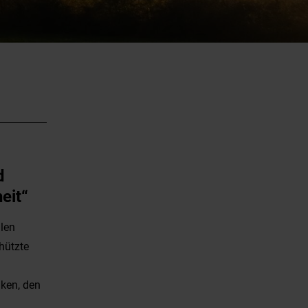
d
eit“
alen
hützte
nken, den