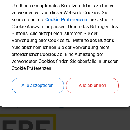
 der Nutzung erneuerbarer Energien
Um Ihnen ein optimales Benutzererlebnis zu bieten,
Um Ihnen ein optimales Benutzererlebnis zu bieten,
ng der Energieeffizienz kommunaler Gebäude
verwenden wir auf dieser Webseite Cookies. Sie
verwenden wir auf dieser Webseite Cookies. Sie
stige Sicherung bedeutender öffentlicher Einrichtungen
können über die
können über die
Cookie Präferenzen
Cookie Präferenzen
Ihre aktuelle
Ihre aktuelle
ltiger Umgang mit Ressourcen und historischer Bausubstanz
Cookie Auswahl anpassen. Durch das Betätigen des
Cookie Auswahl anpassen. Durch das Betätigen des
Buttons "Alle akzeptieren" stimmen Sie der
Buttons "Alle akzeptieren" stimmen Sie der
g zum kommunalen Klimaschutz und zur Energiewende vor Ort
Verwendung aller Cookies zu. Mithilfe des Buttons
Verwendung aller Cookies zu. Mithilfe des Buttons
rung
"Alle ablehnen" lehnen Sie der Verwendung nicht
"Alle ablehnen" lehnen Sie der Verwendung nicht
erforderlicher Cookies ab. Eine Auflistung der
erforderlicher Cookies ab. Eine Auflistung der
ojekt wird durch den Europäischen Fonds für regionale Entwick
verwendeten Cookies finden Sie ebenfalls in unseren
verwendeten Cookies finden Sie ebenfalls in unseren
fördert und von der Europäischen Union kofinanziert. Die Maß
Cookie Präferenzen.
Cookie Präferenzen.
inen wichtigen Beitrag zu den europäischen und bayerischen
tzzielen sowie zur nachhaltigen Entwicklung des ländlichen R
Alle akzeptieren
Alle akzeptieren
Alle ablehnen
Alle ablehnen
nformationen zur Förderung finden Sie hier:
https://www.efre-
e/foerderperiode-2014-2020/