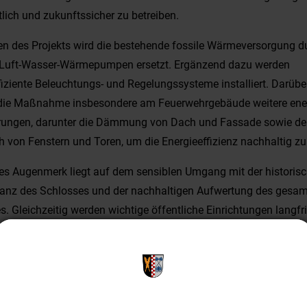
tlich und zukunftssicher zu betreiben.
 des Projekts wird die bestehende fossile Wärmeversorgung d
Luft-Wasser-Wärmepumpen ersetzt. Ergänzend dazu werden
fiziente Beleuchtungs- und Regelungssysteme installiert. Darübe
die Maßnahme insbesondere am Feuerwehrgebäude weitere ene
rungen, darunter die Dämmung von Dach und Fassade sowie d
 von Fenstern und Toren, um die Energieeffizienz nachhaltig zu 
s Augenmerk liegt auf dem sensiblen Umgang mit der historis
anz des Schlosses und der nachhaltigen Aufwertung des gesa
. Gleichzeitig werden wichtige öffentliche Einrichtungen langfri
und deren Betriebskosten spürbar reduziert.
des Projekts
che Reduzierung des Energieverbrauchs und der CO₂-Emissionen