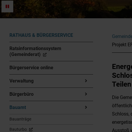
RATHAUS & BÜRGERSERVICE
Gemeinde
Projekt E
Ratsinformationssystem
(Gemeinderat)
Energe
Bürgerservice online
Schlo
Verwaltung
Teile
Bürgerbüro
Die Gemei
öffentli
Bauamt
Schloss,
Bauanträge
energetis
Bauturbo
Ausstoß v