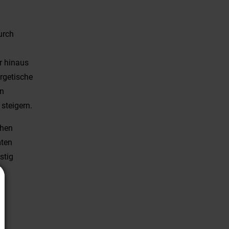
urch
r hinaus
rgetische
en
steigern.
chen
mten
stig