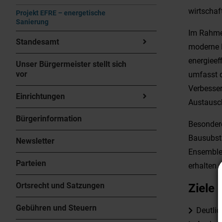
wirtschaf
Projekt EFRE – energetische
Sanierung
Im Rahmen
Standesamt
moderne 
energieef
Unser Bürgermeister stellt sich
vor
umfasst 
Verbesse
Einrichtungen
Austausch
Bürgerinformation
Besondere
Bausubst
Newsletter
Ensembles
Parteien
erhalten 
Ortsrecht und Satzungen
Ziele 
Gebühren und Steuern
Deutli