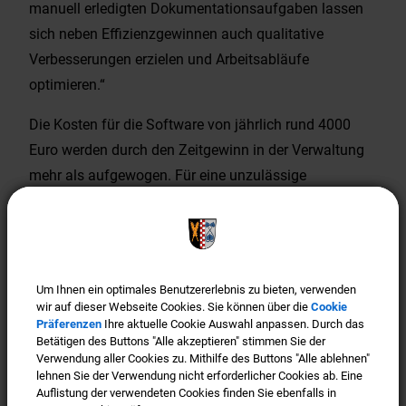
manuell erledigten Dokumentationsaufgaben lassen
sich neben Effizienzgewinnen auch qualitative
Verbesserungen erzielen und Arbeitsabläufe
optimieren.“
Die Kosten für die Software von jährlich rund 4000
Euro werden durch den Zeitgewinn in der Verwaltung
mehr als aufgewogen. Für eine unzulässige
Leistungskontrolle der Mitarbeiter kann das KI-Tool
nicht eingesetzt werden, da Aufgaben nicht an
Einzelne, sondern an Teams vergeben werden.
Um Ihnen ein optimales Benutzererlebnis zu bieten, verwenden
Um Ihnen ein optimales Benutzererlebnis zu bieten, verwenden
wir auf dieser Webseite Cookies. Sie können über die
wir auf dieser Webseite Cookies. Sie können über die
Cookie
Cookie
Präferenzen
Präferenzen
Ihre aktuelle Cookie Auswahl anpassen. Durch das
Ihre aktuelle Cookie Auswahl anpassen. Durch das
Betätigen des Buttons "Alle akzeptieren" stimmen Sie der
Betätigen des Buttons "Alle akzeptieren" stimmen Sie der
Wartezeiten ade:
Verwendung aller Cookies zu. Mithilfe des Buttons "Alle ablehnen"
Verwendung aller Cookies zu. Mithilfe des Buttons "Alle ablehnen"
lehnen Sie der Verwendung nicht erforderlicher Cookies ab. Eine
lehnen Sie der Verwendung nicht erforderlicher Cookies ab. Eine
Wartezeiten ade: Termin vereinbaren (siehe Button im
Auflistung der verwendeten Cookies finden Sie ebenfalls in
Auflistung der verwendeten Cookies finden Sie ebenfalls in