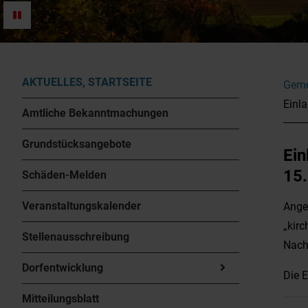
AKTUELLES, STARTSEITE
Geme
Einl
Amtliche Bekanntmachungen
Grundstücksangebote
Ein
15.
Schäden-Melden
Veranstaltungskalender
Ange
„kirc
Stellenausschreibung
Nach
Dorfentwicklung
Die E
Mitteilungsblatt