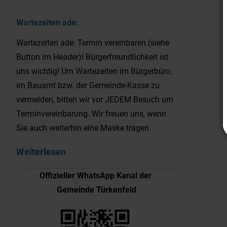
Wartezeiten ade:
Wartezeiten ade: Termin vereinbaren (siehe
Button im Header)! Bürgerfreundlichkeit ist
uns wichtig! Um Wartezeiten im Bürgerbüro,
im Bauamt bzw. der Gemeinde-Kasse zu
vermeiden, bitten wir vor JEDEM Besuch um
Terminvereinbarung. Wir freuen uns, wenn
Sie auch weiterhin eine Maske tragen.
Weiterlesen
Offizieller WhatsApp Kanal der
Gemeinde Türkenfeld