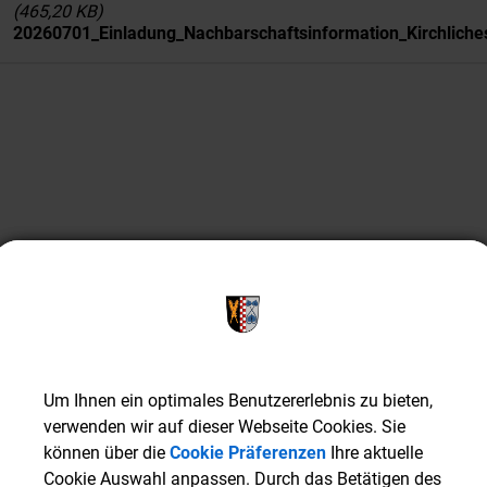
(465,20 KB)
20260701_Einladung_Nachbarschaftsinformation_Kirchlich
Um Ihnen ein optimales Benutzererlebnis zu bieten,
Um Ihnen ein optimales Benutzererlebnis zu bieten,
verwenden wir auf dieser Webseite Cookies. Sie
verwenden wir auf dieser Webseite Cookies. Sie
können über die
können über die
Cookie Präferenzen
Cookie Präferenzen
Ihre aktuelle
Ihre aktuelle
Cookie Auswahl anpassen. Durch das Betätigen des
Cookie Auswahl anpassen. Durch das Betätigen des