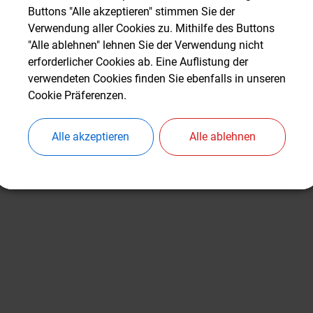
Buttons "Alle akzeptieren" stimmen Sie der
Buttons "Alle akzeptieren" stimmen Sie der
Verwendung aller Cookies zu. Mithilfe des Buttons
Verwendung aller Cookies zu. Mithilfe des Buttons
"Alle ablehnen" lehnen Sie der Verwendung nicht
"Alle ablehnen" lehnen Sie der Verwendung nicht
erforderlicher Cookies ab. Eine Auflistung der
erforderlicher Cookies ab. Eine Auflistung der
verwendeten Cookies finden Sie ebenfalls in unseren
verwendeten Cookies finden Sie ebenfalls in unseren
Cookie Präferenzen.
Cookie Präferenzen.
Alle akzeptieren
Alle akzeptieren
Alle ablehnen
Alle ablehnen