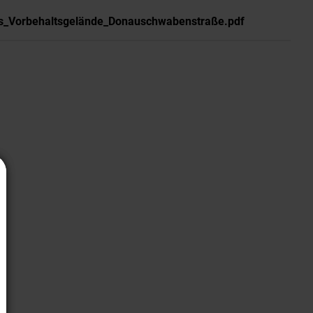
es_Vorbehaltsgelände_Donauschwabenstraße.pdf