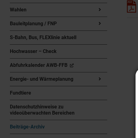
Wahlen
Bauleitplanung / FNP
S-Bahn, Bus, FLEXlinie aktuell
Hochwasser – Check
Abfuhrkalender AWB-FFB
Energie- und Wärmeplanung
Fundtiere
Datenschutzhinweise zu
videoüberwachten Bereichen
Beiträge-Archiv